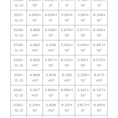
12-31
10⁶
0⁶
0⁶
10⁶
0⁶
2037-
4.955×
4.109×1
5.801×
3.661×
6.249×
12-31
10⁶
0⁶
10⁶
10⁶
10⁶
2038-
4.968
4.058×
5.878×
3.577×
6.360×
12-31
×10⁶
10⁶
10⁶
10⁶
10⁶
2039-
4.980
4.008
5.952×
3.493×
6.467×
12-31
×10⁶
×10⁶
10⁶
10⁶
10⁶
2040-
4.990
3.957×
6.023×
3.410×
6.570×
12-31
×10⁶
10⁶
10⁶
10⁶
10⁶
2041-
4.999
3.906
6.092
3.328×
6.670
12-31
×10⁶
×10⁶
×10⁶
10⁶
×10⁶
2042-
5.007
3.856×
6.158×1
3.247×
6.767×
12-31
×10⁶
10⁶
0⁶
10⁶
10⁶
2043-
5.014×
3.806
6.221×
3.167×1
6.861×
12-31
10⁶
×10⁶
10⁶
0⁶
10⁶