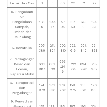
Listrik dan Gas
1
5
00
22
71
27
5. Pengadaan
Air,
Pengelolaan
6.79
10.5
7.7
8.5
8.13
12.0
Sampah,
5
17
05
69
0
33
Limbah dan
Daur Ulang
205.
211.
202
222.
201.
221.
6. Konstruksi
389
824
.810
616
842
873
7. Perdagangan
663
Besar dan
633.
661.
722
694.
718.
.24
Eceran,
887
719
.725
992
902
6
Reparasi Mobil
8. Transportasi
174.
173.
178.
159.
133.
196.
dan
879
330
962
275
528
805
Pergudangan
9. Penyediaan
Akomodasi
155.
188.
185.
197.
193.
224.