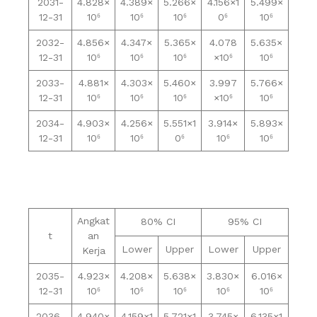
2031-
4.828×
4.389×
5.266×
4.156×1
5.499×
12-31
10⁶
10⁶
10⁶
0⁶
10⁶
2032-
4.856×
4.347×
5.365×
4.078
5.635×
12-31
10⁶
10⁶
10⁶
×10⁶
10⁶
2033-
4.881×
4.303×
5.460×
3.997
5.766×
12-31
10⁶
10⁶
10⁶
×10⁶
10⁶
2034-
4.903×
4.256×
5.551×1
3.914×
5.893×
12-31
10⁶
10⁶
0⁶
10⁶
10⁶
Angkat
80% CI
95% CI
t
an
Lower
Upper
Lower
Upper
Kerja
2035-
4.923×
4.208×
5.638×
3.830×
6.016×
12-31
10⁶
10⁶
10⁶
10⁶
10⁶
2036-
4.940×
4.159×1
5.721×1
3.745×
6.135×1