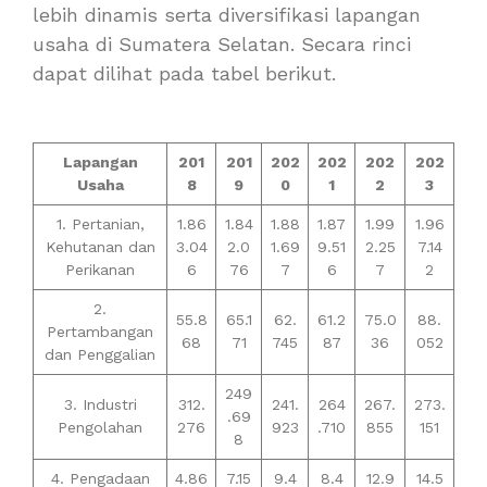
lebih dinamis serta diversifikasi lapangan
usaha di Sumatera Selatan. Secara rinci
dapat dilihat pada tabel berikut.
Lapangan
201
201
202
202
202
202
Usaha
8
9
0
1
2
3
1. Pertanian,
1.86
1.84
1.88
1.87
1.99
1.96
Kehutanan dan
3.04
2.0
1.69
9.51
2.25
7.14
Perikanan
6
76
7
6
7
2
2.
55.8
65.1
62.
61.2
75.0
88.
Pertambangan
68
71
745
87
36
052
dan Penggalian
249
3. Industri
312.
241.
264
267.
273.
.69
Pengolahan
276
923
.710
855
151
8
4. Pengadaan
4.86
7.15
9.4
8.4
12.9
14.5