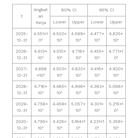
Angkat
80% CI
95% CI
t
an
Lower
Upper
Lower
Upper
Kerja
2025-
4.551×1
4.502×
4.599×
4.477×
4.625×
12-31
0⁶
10⁶
10⁶
10⁶
10⁶
2026-
4.613×
4.510×
4.716×
4.455×
4.771×1
12-31
10⁶
10⁶
10⁶
10⁶
0⁶
2027-
4.668
4.503×
4.832×
4.416×
4.920×
12-31
×10⁶
10⁶
10⁶
10⁶
10⁶
2028-
4.716×
4.485×
4.946×
4.363×
5.068×
12-31
10⁶
10⁶
10⁶
10⁶
10⁶
2029-
4.758×
4.459×
5.057×
4.301×
5.215×1
12-31
10⁶
10⁶
10⁶
10⁶
0⁶
2030-
4.795×
4.426×
5.164×1
4.231×1
5.359×
12-31
10⁶
10⁶
0⁶
0⁶
10⁶