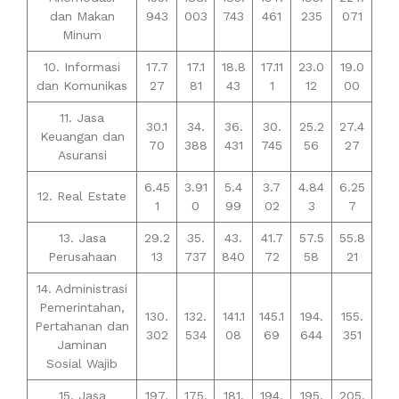
dan Makan
943
003
743
461
235
071
Minum
10. Informasi
17.7
17.1
18.8
17.11
23.0
19.0
dan Komunikas
27
81
43
1
12
00
11. Jasa
30.1
34.
36.
30.
25.2
27.4
Keuangan dan
70
388
431
745
56
27
Asuransi
6.45
3.91
5.4
3.7
4.84
6.25
12. Real Estate
1
0
99
02
3
7
13. Jasa
29.2
35.
43.
41.7
57.5
55.8
Perusahaan
13
737
840
72
58
21
14. Administrasi
Pemerintahan,
130.
132.
141.1
145.1
194.
155.
Pertahanan dan
302
534
08
69
644
351
Jaminan
Sosial Wajib
15. Jasa
197.
175.
181.
194.
195.
205.