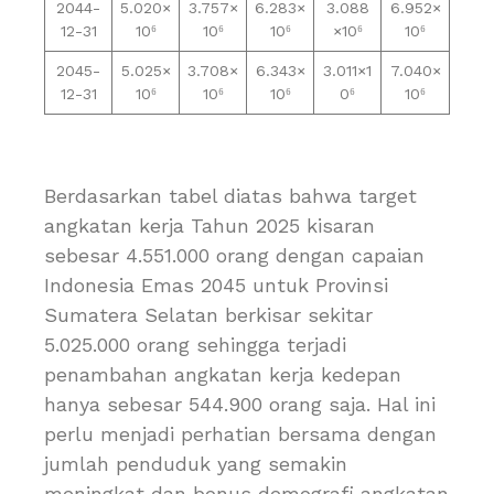
2044-
5.020×
3.757×
6.283×
3.088
6.952×
12-31
10⁶
10⁶
10⁶
×10⁶
10⁶
2045-
5.025×
3.708×
6.343×
3.011×1
7.040×
12-31
10⁶
10⁶
10⁶
0⁶
10⁶
Berdasarkan tabel diatas bahwa target
angkatan kerja Tahun 2025 kisaran
sebesar 4.551.000 orang dengan capaian
Indonesia Emas 2045 untuk Provinsi
Sumatera Selatan berkisar sekitar
5.025.000 orang sehingga terjadi
penambahan angkatan kerja kedepan
hanya sebesar 544.900 orang saja. Hal ini
perlu menjadi perhatian bersama dengan
jumlah penduduk yang semakin
meningkat dan bonus demografi angkatan