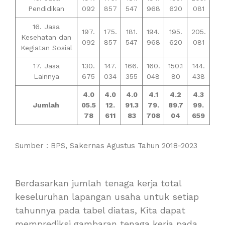
Pendidikan
092
857
547
968
620
081
16. Jasa
197.
175.
181.
194.
195.
205.
Kesehatan dan
092
857
547
968
620
081
Kegiatan Sosial
17. Jasa
130.
147.
166.
160.
150.1
144.
Lainnya
675
034
355
048
80
438
4.0
4.0
4.0
4.1
4.2
4.3
Jumlah
05.5
12.
91.3
79.
89.7
99.
78
611
83
708
04
659
Sumber : BPS, Sakernas Agustus Tahun 2018-2023
Berdasarkan jumlah tenaga kerja total
keseluruhan lapangan usaha untuk setiap
tahunnya pada tabel diatas, Kita dapat
memprediksi gambaran tenaga kerja pada