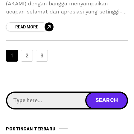
(AKAMI) dengan bangga menyampaikan
ucapan selamat dan apresiasi yang setinggi-
tingginya kepada Universitas Bina Darma atas
READ MORE
capaian luar biasa dalam meraih predikat
Akreditasi Institusi UNGGUL.
1
2
3
POSTINGAN TERBARU