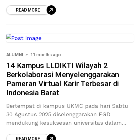
menyelenggarakan Universities Virtual Career
READ MORE
Expo (UVCE) 2025, sebuah ajang kolaborasi
besar dalam rangka mendukung
ALUMNI
11 months ago
14 Kampus LLDIKTI Wilayah 2
Berkolaborasi Menyelenggarakan
Pameran Virtual Karir Terbesar di
Indonesia Barat
Bertempat di kampus UKMC pada hari Sabtu
30 Agustus 2025 diselenggarakan FGD
mendukung kesuksesan universitas dalam
mencapai Indikator Kinerja Utama 1 dan 2
READ MORE
Perguruan tinggi. Sekaligus rapat persiapan