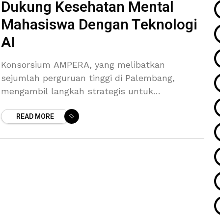
Dukung Kesehatan Mental
Mahasiswa Dengan Teknologi
AI
Konsorsium AMPERA, yang melibatkan
sejumlah perguruan tinggi di Palembang,
mengambil langkah strategis untuk
mendukung kesehatan mental mahasiswa
READ MORE
melalui inovasi teknologi berbasis kecerdasan
buatan (AI). Kolaborasi ini menjadi tonggak
penting dalam