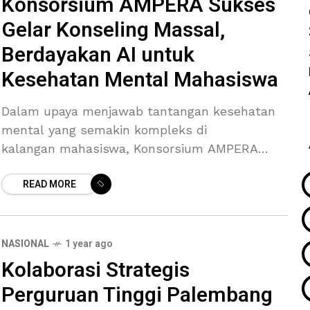
Konsorsium AMPERA Sukses
Gelar Konseling Massal,
Berdayakan AI untuk
Kesehatan Mental Mahasiswa
Dalam upaya menjawab tantangan kesehatan
mental yang semakin kompleks di
kalangan mahasiswa, Konsorsium AMPERA
telah berhasil menyelenggarakan serangkaian
READ MORE
kegiatan konseling massal dalam acara
“Counseling goes to campus” di beberapa
perguruan tinggi
NASIONAL
1 year ago
Kolaborasi Strategis
Perguruan Tinggi Palembang