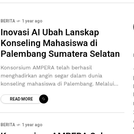
BERITA
1 year ago
Inovasi AI Ubah Lanskap
Konseling Mahasiswa di
Palembang Sumatera Selatan
Konsorsium AMPERA telah berhasil
menghadirkan angin segar dalam dunia
konseling mahasiswa di Palembang. Melalui
program “Counseling goes to campus”, yang
READ MORE
berlangsung dari bulan Seotember sampai
Desember 2024, ribuan mahasiswa kini
BERITA
1 year ago